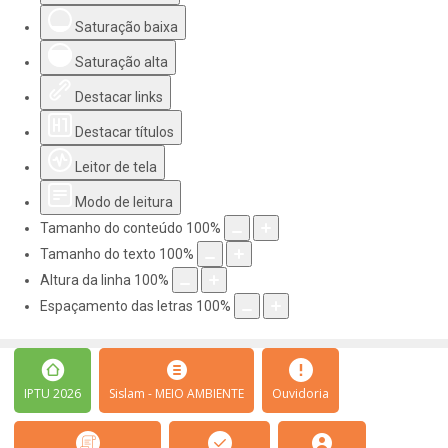
Saturação baixa
Saturação alta
Destacar links
Destacar títulos
Leitor de tela
Modo de leitura
Tamanho do conteúdo
100
%
Tamanho do texto
100
%
Altura da linha
100
%
Espaçamento das letras
100
%
IPTU 2026
Sislam - MEIO AMBIENTE
Ouvidoria