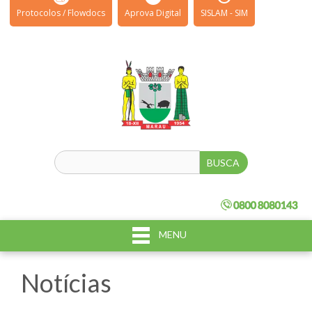
Protocolos / Flowdocs
Aprova Digital
SISLAM - SIM
MENU
Notícias