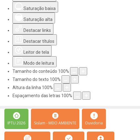
Saturação baixa
Saturação alta
Destacar links
Destacar títulos
Leitor de tela
Modo de leitura
Tamanho do conteúdo
100
%
Tamanho do texto
100
%
Altura da linha
100
%
Espaçamento das letras
100
%
IPTU 2026
Sislam - MEIO AMBIENTE
Ouvidoria