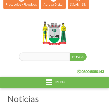
Protocolos / Flowdocs
Aprova Digital
SISLAM - SIM
MENU
Notícias