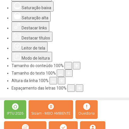
Saturação baixa
Saturação alta
Destacar links
Destacar títulos
Leitor de tela
Modo de leitura
Tamanho do conteúdo
100
%
Tamanho do texto
100
%
Altura da linha
100
%
Espaçamento das letras
100
%
IPTU 2026
Sislam - MEIO AMBIENTE
Ouvidoria