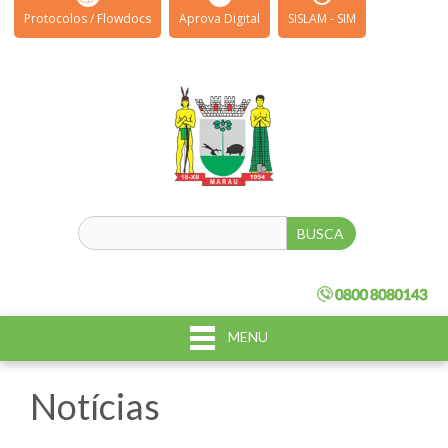
Protocolos / Flowdocs
Aprova Digital
SISLAM - SIM
MENU
Notícias