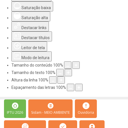
Saturação baixa
Saturação alta
Destacar links
Destacar títulos
Leitor de tela
Modo de leitura
Tamanho do conteúdo
100
%
Tamanho do texto
100
%
Altura da linha
100
%
Espaçamento das letras
100
%
IPTU 2026
Sislam - MEIO AMBIENTE
Ouvidoria