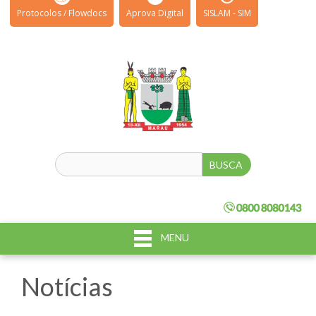
Protocolos / Flowdocs
Aprova Digital
SISLAM - SIM
MENU
Notícias