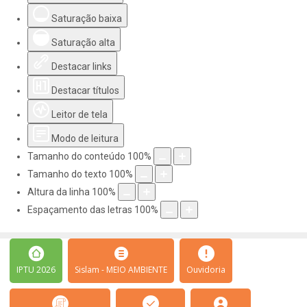
Saturação baixa
Saturação alta
Destacar links
Destacar títulos
Leitor de tela
Modo de leitura
Tamanho do conteúdo
100
%
Tamanho do texto
100
%
Altura da linha
100
%
Espaçamento das letras
100
%
IPTU 2026
Sislam - MEIO AMBIENTE
Ouvidoria