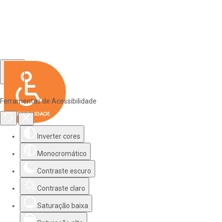
Ferramentas de Acessibilidade
Inverter cores
Monocromático
Contraste escuro
Contraste claro
Saturação baixa