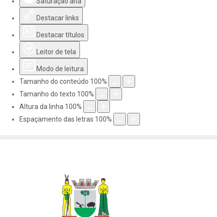
Saturação alta
Destacar links
Destacar títulos
Leitor de tela
Modo de leitura
Tamanho do conteúdo
100
%
Tamanho do texto
100
%
Altura da linha
100
%
Espaçamento das letras
100
%