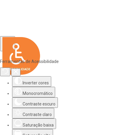
Ferramentas de Acessibilidade
Inverter cores
Monocromático
Contraste escuro
Contraste claro
Saturação baixa