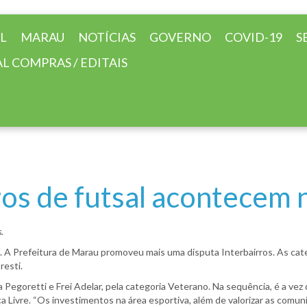
AL
MARAU
NOTÍCIAS
GOVERNO
COVID-19
S
L COMPRAS / EDITAIS
ros de futsal acontecem n
.
. A Prefeitura de Marau promoveu mais uma disputa Interbairros. As ca
resti.
 Pegoretti e Frei Adelar, pela categoria Veterano. Na sequência, é a ve
ça Livre. “Os investimentos na área esportiva, além de valorizar as comu