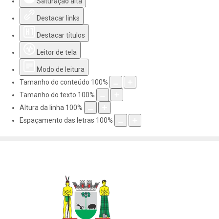
Saturação alta
Destacar links
Destacar títulos
Leitor de tela
Modo de leitura
Tamanho do conteúdo
100
%
Tamanho do texto
100
%
Altura da linha
100
%
Espaçamento das letras
100
%