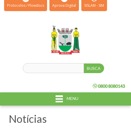
Protocolos / Flowdocs
Aprova Digital
SISLAM - SIM
MENU
Notícias