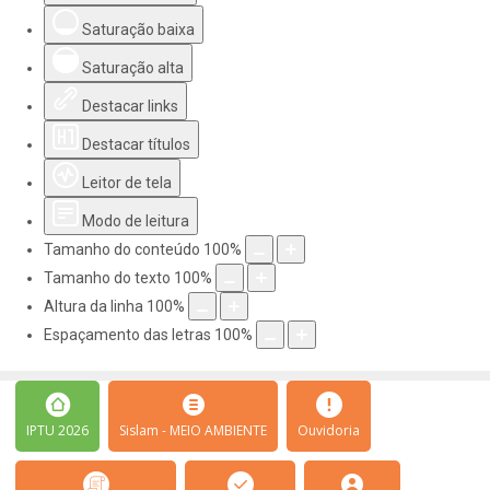
Saturação baixa
Saturação alta
Destacar links
Destacar títulos
Leitor de tela
Modo de leitura
Tamanho do conteúdo
100
%
Tamanho do texto
100
%
Altura da linha
100
%
Espaçamento das letras
100
%
IPTU 2026
Sislam - MEIO AMBIENTE
Ouvidoria