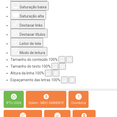
Saturação baixa
Saturação alta
Destacar links
Destacar títulos
Leitor de tela
Modo de leitura
Tamanho do conteúdo
100
%
Tamanho do texto
100
%
Altura da linha
100
%
Espaçamento das letras
100
%
IPTU 2026
Sislam - MEIO AMBIENTE
Ouvidoria