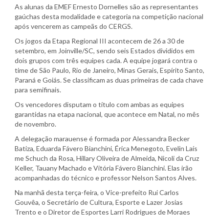
As alunas da EMEF Ernesto Dornelles são as representantes
gaúchas desta modalidade e categoria na competição nacional
após vencerem as campeãs do CERGS.
Os jogos da Etapa Regional III acontecem de 26 a 30 de
setembro, em Joinville/SC, sendo seis Estados divididos em
dois grupos com três equipes cada. A equipe jogará contra o
time de São Paulo, Rio de Janeiro, Minas Gerais, Espírito Santo,
Paraná e Goiás. Se classificam as duas primeiras de cada chave
para semifinais.
Os vencedores disputam o título com ambas as equipes
garantidas na etapa nacional, que acontece em Natal, no mês
de novembro.
A delegação marauense é formada por Alessandra Becker
Batiza, Eduarda Fávero Bianchini, Érica Menegoto, Evelin Laís
me Schuch da Rosa, Hillary Oliveira de Almeida, Nicoli da Cruz
Keller, Tauany Machado e Vitória Fávero Bianchini. Elas irão
acompanhadas do técnico e professor Nelson Santos Alves.
Na manhã desta terça-feira, o Vice-prefeito Rui Carlos
Gouvêa, o Secretário de Cultura, Esporte e Lazer Josias
Trento e o Diretor de Esportes Larri Rodrigues de Moraes