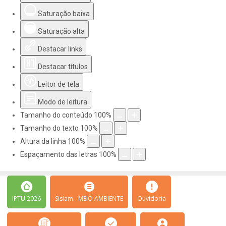
Saturação baixa
Saturação alta
Destacar links
Destacar títulos
Leitor de tela
Modo de leitura
Tamanho do conteúdo
100
%
Tamanho do texto
100
%
Altura da linha
100
%
Espaçamento das letras
100
%
IPTU 2026
Sislam - MEIO AMBIENTE
Ouvidoria