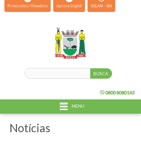
Protocolos / Flowdocs
Aprova Digital
SISLAM - SIM
MENU
Notícias