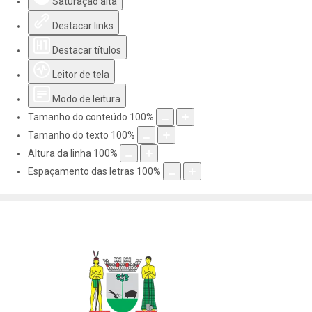
Saturação alta
Destacar links
Destacar títulos
Leitor de tela
Modo de leitura
Tamanho do conteúdo
100
%
Tamanho do texto
100
%
Altura da linha
100
%
Espaçamento das letras
100
%