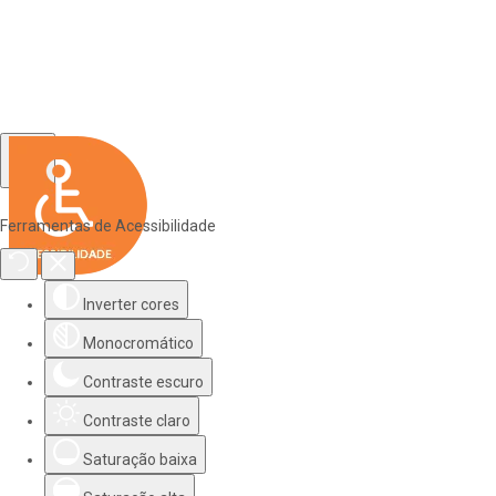
Ferramentas de Acessibilidade
Inverter cores
Monocromático
Contraste escuro
Contraste claro
Saturação baixa