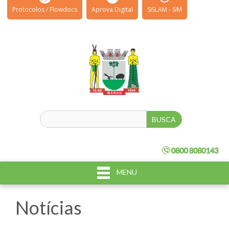
Protocolos / Flowdocs
Aprova Digital
SISLAM - SIM
MENU
Notícias