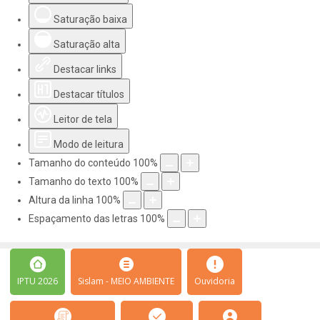
Saturação baixa
Saturação alta
Destacar links
Destacar títulos
Leitor de tela
Modo de leitura
Tamanho do conteúdo
100
%
Tamanho do texto
100
%
Altura da linha
100
%
Espaçamento das letras
100
%
IPTU 2026
Sislam - MEIO AMBIENTE
Ouvidoria