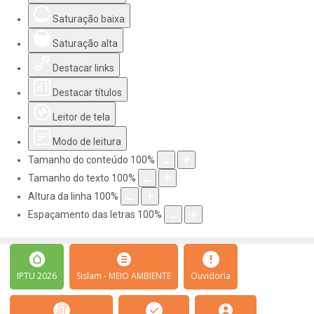
Saturação baixa
Saturação alta
Destacar links
Destacar títulos
Leitor de tela
Modo de leitura
Tamanho do conteúdo
100
%
Tamanho do texto
100
%
Altura da linha
100
%
Espaçamento das letras
100
%
IPTU 2026
Sislam - MEIO AMBIENTE
Ouvidoria