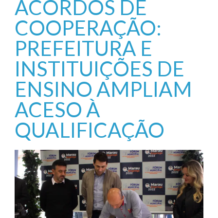
ACORDOS DE
COOPERAÇÃO:
PREFEITURA E
INSTITUIÇÕES DE
ENSINO AMPLIAM
ACESO À
QUALIFICAÇÃO