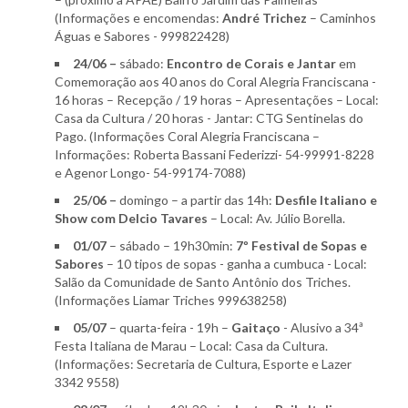
(Informações e encomendas:
André Trichez
– Caminhos
Águas e Sabores - 999822428)
24/06 –
sábado:
Encontro de Corais e Jantar
em
Comemoração aos 40 anos do Coral Alegria Franciscana -
16 horas – Recepção / 19 horas – Apresentações – Local:
Casa da Cultura / 20 horas - Jantar: CTG Sentinelas do
Pago. (Informações Coral Alegria Franciscana –
Informações: Roberta Bassani Federizzi- 54-99991-8228
e Agenor Longo- 54-99174-7088)
25/06 –
domingo – a partir das 14h:
Desfile Italiano e
Show com Delcio Tavares
– Local: Av. Júlio Borella.
01/07
– sábado – 19h30min:
7º Festival de Sopas e
Sabores
– 10 tipos de sopas - ganha a cumbuca - Local:
Salão da Comunidade de Santo Antônio dos Triches.
(Informações Liamar Triches 999638258)
05/07
– quarta-feira - 19h –
Gaitaço
- Alusivo a 34ª
Festa Italiana de Marau – Local: Casa da Cultura.
(Informações: Secretaria de Cultura, Esporte e Lazer
3342 9558)