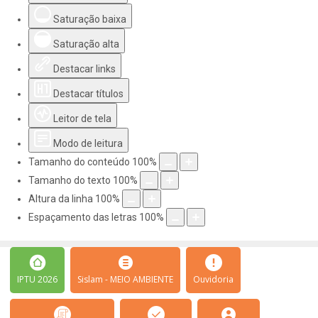
Saturação baixa
Saturação alta
Destacar links
Destacar títulos
Leitor de tela
Modo de leitura
Tamanho do conteúdo
100
%
Tamanho do texto
100
%
Altura da linha
100
%
Espaçamento das letras
100
%
IPTU 2026
Sislam - MEIO AMBIENTE
Ouvidoria