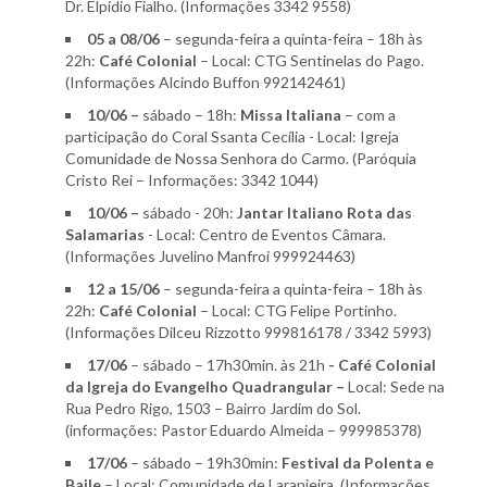
Dr. Elpídio Fialho. (Informações 3342 9558)
05 a 08/06
– segunda-feira a quinta-feira – 18h às
22h:
Café Colonial
– Local: CTG Sentinelas do Pago.
(Informações Alcindo Buffon 992142461)
10/06 –
sábado – 18h:
Missa Italiana
– com a
participação do Coral Ssanta Cecília - Local: Igreja
Comunidade de Nossa Senhora do Carmo. (Paróquia
Cristo Rei – Informações: 3342 1044)
10/06 –
sábado - 20h:
Jantar Italiano Rota das
Salamarias
- Local: Centro de Eventos Câmara.
(Informações Juvelino Manfroi 999924463)
12 a 15/06
– segunda-feira a quinta-feira – 18h às
22h:
Café Colonial
– Local: CTG Felipe Portinho.
(Informações Dilceu Rizzotto 999816178 / 3342 5993)
17/06
– sábado – 17h30min. às 21h
- Café Colonial
da Igreja do Evangelho Quadrangular –
Local: Sede na
Rua Pedro Rigo, 1503 – Bairro Jardim do Sol.
(informações: Pastor Eduardo Almeida – 999985378)
17/06
– sábado – 19h30min:
Festival da Polenta e
Baile
– Local: Comunidade de Laranjeira. (Informações