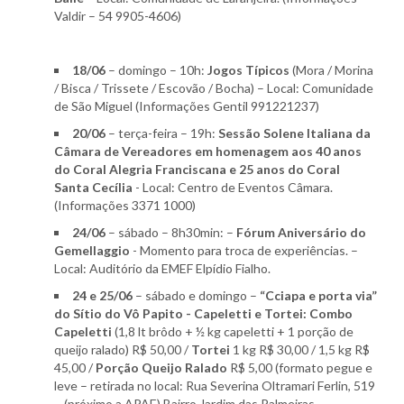
Valdir – 54 9905-4606)
18/06
– domingo – 10h:
Jogos Típicos
(Mora / Morina
/ Bisca / Trissete / Escovão / Bocha) – Local: Comunidade
de São Miguel (Informações Gentil 991221237)
20/06
– terça-feira – 19h:
Sessão Solene Italiana da
Câmara de Vereadores em homenagem aos 40 anos
do Coral Alegria Franciscana e 25 anos do Coral
Santa Cecília
- Local: Centro de Eventos Câmara.
(Informações 3371 1000)
24/06
– sábado – 8h30min: –
Fórum Aniversário do
Gemellaggio
- Momento para troca de experiências. –
Local: Auditório da EMEF Elpídio Fialho.
24 e 25/06
– sábado e domingo –
“Cciapa e porta via”
do Sítio do Vô Papito - Capeletti e Tortei:
Combo
Capeletti
(1,8 lt brôdo + ½ kg capeletti + 1 porção de
queijo ralado) R$ 50,00 /
Tortei
1 kg R$ 30,00 / 1,5 kg R$
45,00 /
Porção Queijo Ralado
R$ 5,00 (formato pegue e
leve – retirada no local: Rua Severina Oltramari Ferlin, 519
– (próximo a APAE) Bairro Jardim das Palmeiras