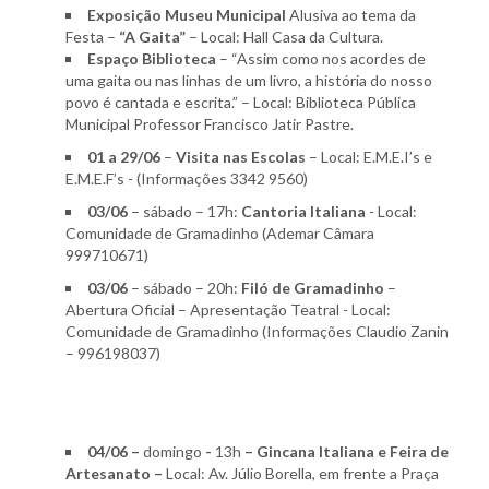
Exposição Museu Municipal
Alusiva ao tema da
Festa –
“A Gaita”
– Local: Hall Casa da Cultura.
Espaço Biblioteca
– “Assim como nos acordes de
uma gaita ou nas linhas de um livro, a história do nosso
povo é cantada e escrita.” – Local: Biblioteca Pública
Municipal Professor Francisco Jatir Pastre.
01 a 29/06
–
Visita nas Escolas
– Local: E.M.E.I’s e
E.M.E.F’s - (Informações 3342 9560)
03/06
– sábado – 17h:
Cantoria Italiana
- Local:
Comunidade de Gramadinho (Ademar Câmara
999710671)
03/06
– sábado – 20h:
Filó de Gramadinho
–
Abertura Oficial – Apresentação Teatral - Local:
Comunidade de Gramadinho (Informações Claudio Zanin
– 996198037)
04/06 –
domingo
-
13h
– Gincana Italiana e Feira de
Artesanato –
Local: Av. Júlio Borella, em frente a Praça