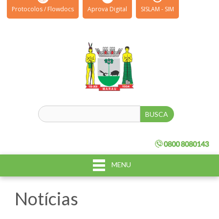
Protocolos / Flowdocs
Aprova Digital
SISLAM - SIM
MENU
Notícias