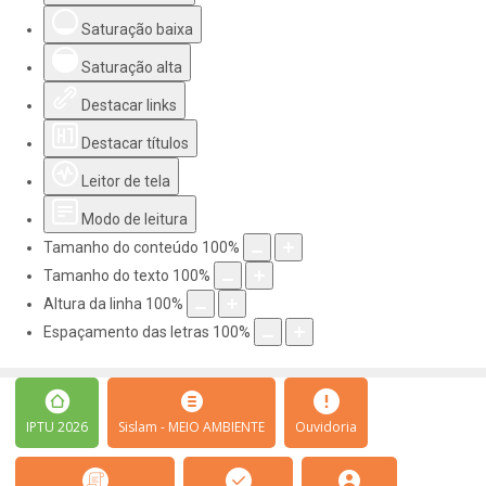
Saturação baixa
Saturação alta
Destacar links
Destacar títulos
Leitor de tela
Modo de leitura
Tamanho do conteúdo
100
%
Tamanho do texto
100
%
Altura da linha
100
%
Espaçamento das letras
100
%
IPTU 2026
Sislam - MEIO AMBIENTE
Ouvidoria