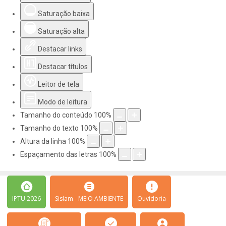
Saturação baixa
Saturação alta
Destacar links
Destacar títulos
Leitor de tela
Modo de leitura
Tamanho do conteúdo
100
%
Tamanho do texto
100
%
Altura da linha
100
%
Espaçamento das letras
100
%
IPTU 2026
Sislam - MEIO AMBIENTE
Ouvidoria