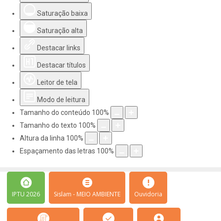
Saturação baixa
Saturação alta
Destacar links
Destacar títulos
Leitor de tela
Modo de leitura
Tamanho do conteúdo
100
%
Tamanho do texto
100
%
Altura da linha
100
%
Espaçamento das letras
100
%
IPTU 2026
Sislam - MEIO AMBIENTE
Ouvidoria