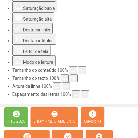
Saturação baixa
Saturação alta
Destacar links
Destacar títulos
Leitor de tela
Modo de leitura
Tamanho do conteúdo
100
%
Tamanho do texto
100
%
Altura da linha
100
%
Espaçamento das letras
100
%
IPTU 2026
Sislam - MEIO AMBIENTE
Ouvidoria