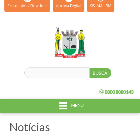
Protocolos / Flowdocs
Aprova Digital
SISLAM - SIM
MENU
Notícias