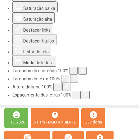
Saturação baixa
Saturação alta
Destacar links
Destacar títulos
Leitor de tela
Modo de leitura
Tamanho do conteúdo
100
%
Tamanho do texto
100
%
Altura da linha
100
%
Espaçamento das letras
100
%
IPTU 2026
Sislam - MEIO AMBIENTE
Ouvidoria