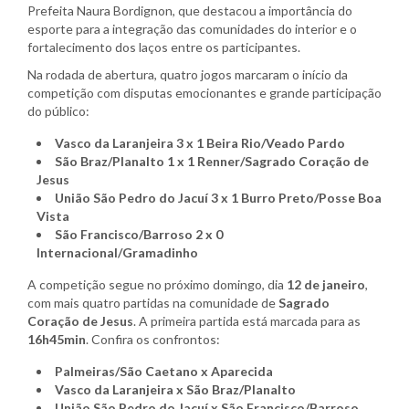
Prefeita Naura Bordignon, que destacou a importância do
esporte para a integração das comunidades do interior e o
fortalecimento dos laços entre os participantes.
Na rodada de abertura, quatro jogos marcaram o início da
competição com disputas emocionantes e grande participação
do público:
Vasco da Laranjeira 3 x 1 Beira Rio/Veado Pardo
São Braz/Planalto 1 x 1 Renner/Sagrado Coração de
Jesus
União São Pedro do Jacuí 3 x 1 Burro Preto/Posse Boa
Vista
São Francisco/Barroso 2 x 0
Internacional/Gramadinho
A competição segue no próximo domingo, dia
12 de janeiro
,
com mais quatro partidas na comunidade de
Sagrado
Coração de Jesus
. A primeira partida está marcada para as
16h45min
. Confira os confrontos:
Palmeiras/São Caetano x Aparecida
Vasco da Laranjeira x São Braz/Planalto
União São Pedro do Jacuí x São Francisco/Barroso