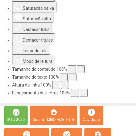
Saturação baixa
Saturação alta
Destacar links
Destacar títulos
Leitor de tela
Modo de leitura
Tamanho do conteúdo
100
%
Tamanho do texto
100
%
Altura da linha
100
%
Espaçamento das letras
100
%
IPTU 2026
Sislam - MEIO AMBIENTE
Ouvidoria