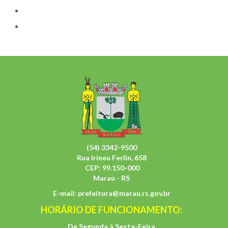
(54) 3342-9500
Rua Irineu Ferlin, 658
CEP: 99.150-000
Marau - RS
E-mail:
prefeitura@marau.rs.gov.br
HORÁRIO DE FUNCIONAMENTO:
De Segunda à Sexta-Feira