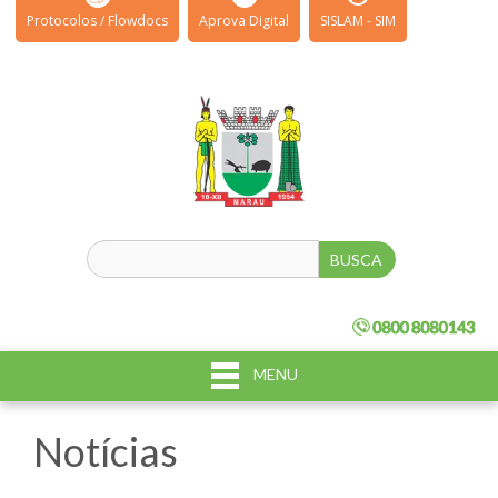
Protocolos / Flowdocs
Aprova Digital
SISLAM - SIM
MENU
Notícias