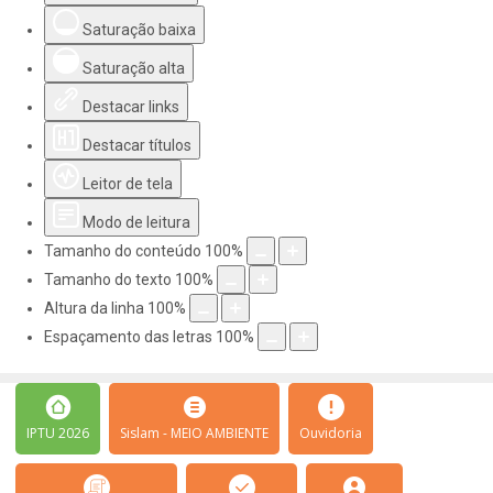
Saturação baixa
Saturação alta
Destacar links
Destacar títulos
Leitor de tela
Modo de leitura
Tamanho do conteúdo
100
%
Tamanho do texto
100
%
Altura da linha
100
%
Espaçamento das letras
100
%
IPTU 2026
Sislam - MEIO AMBIENTE
Ouvidoria