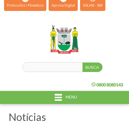
Protocolos / Flowdocs
Aprova Digital
SISLAM - SIM
MENU
Notícias