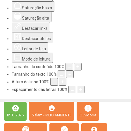
Saturação baixa
Saturação alta
Destacar links
Destacar títulos
Leitor de tela
Modo de leitura
Tamanho do conteúdo
100
%
Tamanho do texto
100
%
Altura da linha
100
%
Espaçamento das letras
100
%
IPTU 2026
Sislam - MEIO AMBIENTE
Ouvidoria