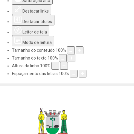
Saturação alta
Destacar links
Destacar títulos
Leitor de tela
Modo de leitura
Tamanho do conteúdo
100
%
Tamanho do texto
100
%
Altura da linha
100
%
Espaçamento das letras
100
%