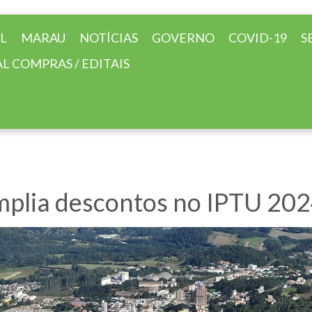
AL
MARAU
NOTÍCIAS
GOVERNO
COVID-19
S
L COMPRAS / EDITAIS
mplia descontos no IPTU 20