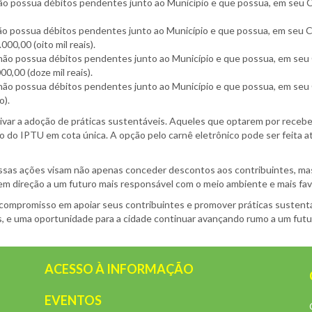
não possua débitos pendentes junto ao Município e que possua, em seu CP
não possua débitos pendentes junto ao Município e que possua, em seu CP
000,00 (oito mil reais).
 não possua débitos pendentes junto ao Município e que possua, em seu C
00,00 (doze mil reais).
 não possua débitos pendentes junto ao Município e que possua, em seu C
o).
tivar a adoção de práticas sustentáveis. Aqueles que optarem por receb
o do IPTU em cota única. A opção pelo carnê eletrônico pode ser feita 
essas ações visam não apenas conceder descontos aos contribuintes, ma
 em direção a um futuro mais responsável com o meio ambiente e mais fav
u compromisso em apoiar seus contribuintes e promover práticas susten
dos, e uma oportunidade para a cidade continuar avançando rumo a um fut
ACESSO À INFORMAÇÃO
EVENTOS