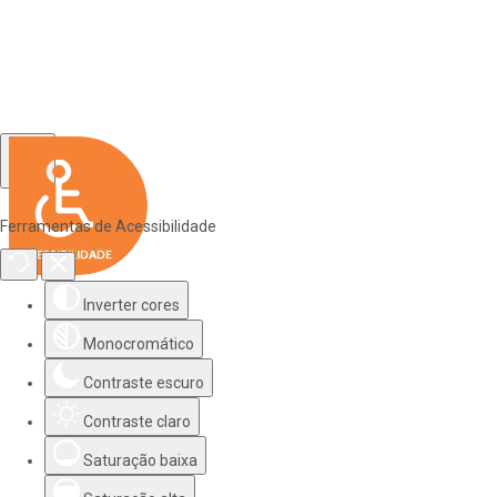
Ferramentas de Acessibilidade
Inverter cores
Monocromático
Contraste escuro
Contraste claro
Saturação baixa