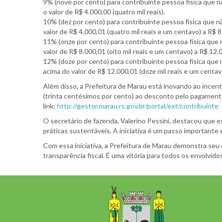
9% (nove por cento) para contribuinte pessoa física que 
o valor de R$ 4.000,00 (quatro mil reais).
10% (dez por cento) para contribuinte pessoa física que 
valor de R$ 4.000,01 (quatro mil reais e um centavo) a R$ 8.
11% (onze por cento) para contribuinte pessoa física que
valor de R$ 8.000,01 (oito mil reais e um centavo) a R$ 12.0
12% (doze por cento) para contribuinte pessoa física que
acima do valor de R$ 12.000,01 (doze mil reais e um centav
Além disso, a Prefeitura de Marau está inovando ao incen
(trinta centésimos por cento) ao desconto pelo pagament
link:
http://gestor.marau.rs.gov.br/portal/ext/contribuinte
O secretário de fazenda, Valerino Pessini, destacou que 
práticas sustentáveis. A iniciativa é um passo importante
Com essa iniciativa, a Prefeitura de Marau demonstra se
transparência fiscal. É uma vitória para todos os envolvi