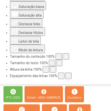
Saturação baixa
Saturação alta
Destacar links
Destacar títulos
Leitor de tela
Modo de leitura
Tamanho do conteúdo
100
%
Tamanho do texto
100
%
Altura da linha
100
%
Espaçamento das letras
100
%
IPTU 2026
Sislam - MEIO AMBIENTE
Ouvidoria