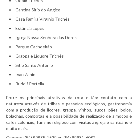
Odolir Trichês
Cantina Sítio do Ângico
Casa Família Virginio Trichês
Estância Lopes
Igreja Nossa Senhora das Dores
Parque Cachoeirão
Grappa e Liquore Trichês
Sítio Santo Antônio
Ivan Zanin
Rudolf Portella
Entre os principais atrativos da rota estão: contato com a
natureza através de trilhas e passeios ecológicos, gastronomia
com a produção de licores, grappa, vinhos, sucos, pães, bolos,
bolachas, compotas e a possibilidade de realização de almoços e
cafés coloniais; turismo religioso com visitas à igreja e santuário e
muito mais.
Contato: (54) 99935-1629 ou (54) 99981-6082