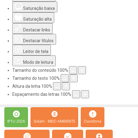
Saturação baixa
Saturação alta
Destacar links
Destacar títulos
Leitor de tela
Modo de leitura
Tamanho do conteúdo
100
%
Tamanho do texto
100
%
Altura da linha
100
%
Espaçamento das letras
100
%
IPTU 2026
Sislam - MEIO AMBIENTE
Ouvidoria