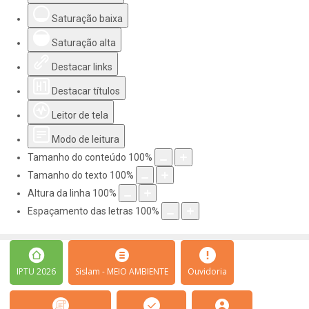
Saturação baixa
Saturação alta
Destacar links
Destacar títulos
Leitor de tela
Modo de leitura
Tamanho do conteúdo
100
%
Tamanho do texto
100
%
Altura da linha
100
%
Espaçamento das letras
100
%
IPTU 2026
Sislam - MEIO AMBIENTE
Ouvidoria