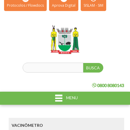
Protocolos / Flowdocs
Aprova Digital
SISLAM - SIM
MENU
VACINÔMETRO