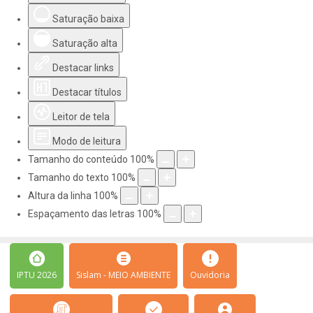
Saturação baixa
Saturação alta
Destacar links
Destacar títulos
Leitor de tela
Modo de leitura
Tamanho do conteúdo
100
%
Tamanho do texto
100
%
Altura da linha
100
%
Espaçamento das letras
100
%
IPTU 2026
Sislam - MEIO AMBIENTE
Ouvidoria