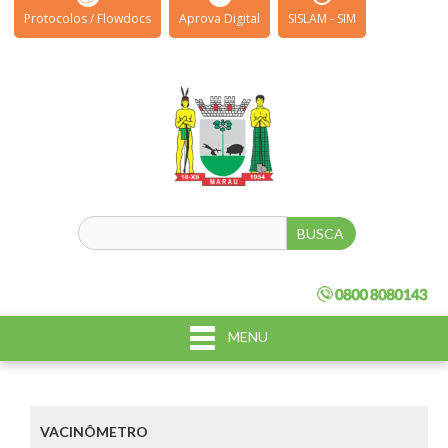
Protocolos / Flowdocs
Aprova Digital
SISLAM - SIM
MENU
VACINÔMETRO