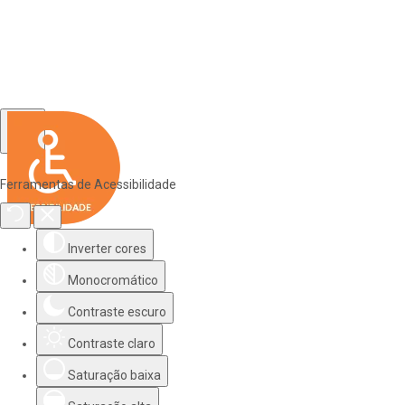
Ferramentas de Acessibilidade
Inverter cores
Monocromático
Contraste escuro
Contraste claro
Saturação baixa