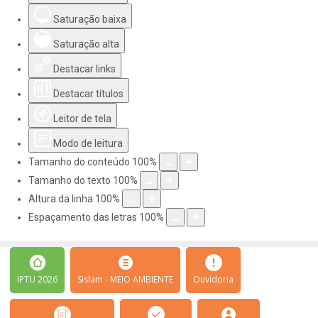
Saturação baixa
Saturação alta
Destacar links
Destacar títulos
Leitor de tela
Modo de leitura
Tamanho do conteúdo
100
%
Tamanho do texto
100
%
Altura da linha
100
%
Espaçamento das letras
100
%
IPTU 2026
Sislam - MEIO AMBIENTE
Ouvidoria