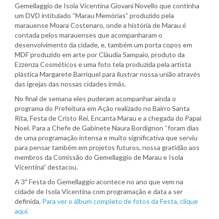
Gemellaggio de Isola Vicentina Giovani Novello que continha
um DVD intitulado “Marau Memórias” produzido pela
marauense Moara Costenaro, onde a história de Marau é
contada pelos marauenses que acompanharam o
desenvolvimento da cidade, e, também um porta copos em
MDF produzido em arte por Cláudia Sampaio, produto da
Ezzenza Cosméticos e uma foto tela produzida pela artista
plástica Margarete Barriquel para ilustrar nossa união através
das igrejas das nossas cidades irmãs.
No final de semana eles puderam acompanhar ainda o
programa do Prefeitura em Ação realizado no Bairro Santa
Rita, Festa de Cristo Rei, Encanta Marau e a chegada do Papai
Noel. Para a Chefe de Gabinete Naura Bordignon “foram dias
de uma programação intensa e muito significativa que serviu
para pensar também em projetos futuros, nossa gratidão aos
membros da Comissão do Gemellaggio de Marau e Isola
Vicentina” destacou.
A 3ª Festa do Gemellaggio acontece no ano que vem na
cidade de Isola Vicentina com programação e data a ser
definida.
Para ver o álbum completo de fotos da Festa, clique
aqui.