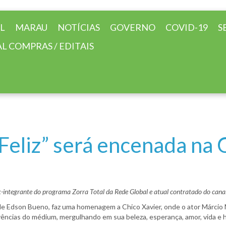
AL
MARAU
NOTÍCIAS
GOVERNO
COVID-19
S
L COMPRAS / EDITAIS
eliz” será encenada na C
integrante do programa Zorra Total da Rede Global e atual contratado do canal 
 de Edson Bueno, faz uma homenagem a Chico Xavier, onde o ator Márcio
vivências do médium, mergulhando em sua beleza, esperança, amor, vida 