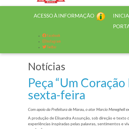
ACESSO À INFORMAÇÃO
INICI
PORTA
Facebook
Instagram
Twitter
Notícias
Peça “Um Coração F
sexta-feira
Com apoio da Prefeitura de Marau, o ator Marcio Meneghell ex-
A produção de Elisandra Assunção, sob direção e texto
experiências inspiradas pelas palavras, sentimentos e 