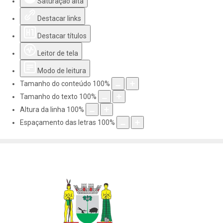
Saturação alta
Destacar links
Destacar títulos
Leitor de tela
Modo de leitura
Tamanho do conteúdo
100
%
Tamanho do texto
100
%
Altura da linha
100
%
Espaçamento das letras
100
%