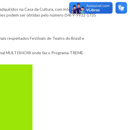
 adquiridos na Casa da Cultura, com integrantes do
ções podem ser obtidas pelo número (54) 9-9932-1735
is respeitados Festivais de Teatro do Brasil e
 Canal MULTISHOW onde faz o Programa TREME-