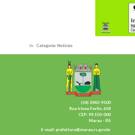
Categoria:
Notícias
(54) 3342-9500
Rua Irineu Ferlin, 658
CEP: 99.150-000
Marau - RS
E-mail:
prefeitura@marau.rs.gov.br