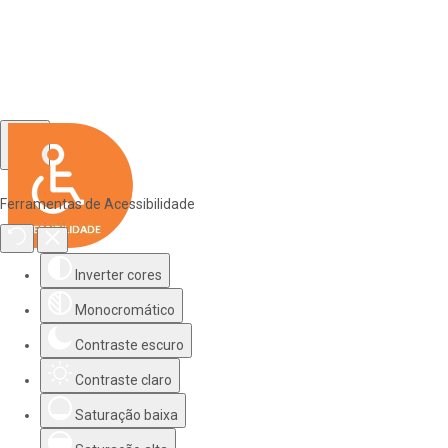
Ferramentas de Acessibilidade
Inverter cores
Monocromático
Contraste escuro
Contraste claro
Saturação baixa