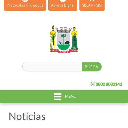
Protocolos / Flowdocs
Aprova Digital
SISLAM - SIM
MENU
Notícias