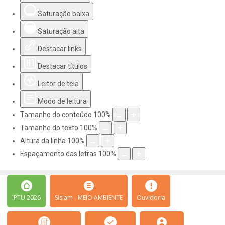
Saturação baixa
Saturação alta
Destacar links
Destacar títulos
Leitor de tela
Modo de leitura
Tamanho do conteúdo
100
%
Tamanho do texto
100
%
Altura da linha
100
%
Espaçamento das letras
100
%
IPTU 2026
Sislam - MEIO AMBIENTE
Ouvidoria