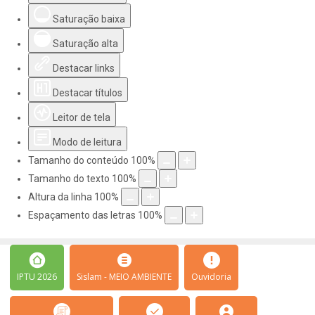
Saturação baixa
Saturação alta
Destacar links
Destacar títulos
Leitor de tela
Modo de leitura
Tamanho do conteúdo
100
%
Tamanho do texto
100
%
Altura da linha
100
%
Espaçamento das letras
100
%
IPTU 2026
Sislam - MEIO AMBIENTE
Ouvidoria